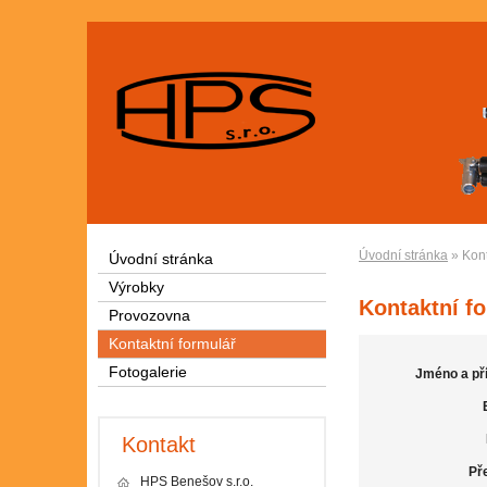
Úvodní stránka
» Kont
Úvodní stránka
Výrobky
Kontaktní f
Provozovna
Kontaktní formulář
Fotogalerie
Jméno a pří
Kontakt
Př
HPS Benešov s.r.o.