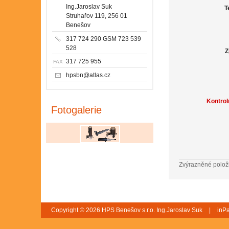
Ing.Jaroslav Suk
T
Struhařov 119, 256 01
Benešov
317 724 290 GSM 723 539
528
Z
317 725 955
FAX
hpsbn@atlas.cz
Kontrol
Fotogalerie
Zvýrazněné polož
Copyright © 2026 HPS Benešov s.r.o. Ing.Jaroslav Suk
|
inPa
ČR
|
Mapa webu